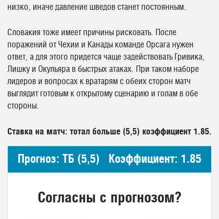
низко, иначе давление шведов станет постоянным.
Словакия тоже имеет причины рисковать. После
поражений от Чехии и Канады команде Орсага нужен
ответ, а для этого придется чаще задействовать Гривика,
Лишку и Окульяра в быстрых атаках. При таком наборе
лидеров и вопросах к вратарям с обеих сторон матч
выглядит готовым к открытому сценарию и голам в обе
стороны.
Ставка на матч: тотал больше (5,5) коэффициент 1.85.
Прогноз: ТБ (5,5)
Коэффициент: 1.85
Согласны с прогнозом?