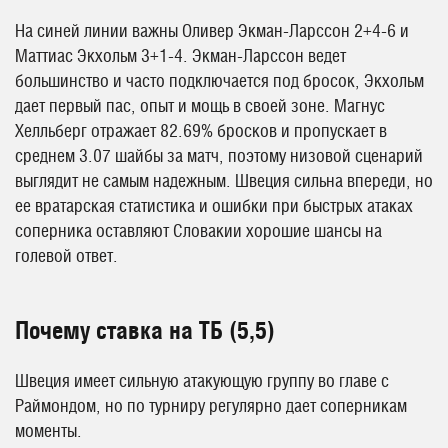
На синей линии важны Оливер Экман-Ларссон 2+4-6 и
Маттиас Экхольм 3+1-4. Экман-Ларссон ведет
большинство и часто подключается под бросок, Экхольм
дает первый пас, опыт и мощь в своей зоне. Магнус
Хелльберг отражает 82.69% бросков и пропускает в
среднем 3.07 шайбы за матч, поэтому низовой сценарий
выглядит не самым надежным. Швеция сильна впереди, но
ее вратарская статистика и ошибки при быстрых атаках
соперника оставляют Словакии хорошие шансы на
голевой ответ.
Почему ставка на ТБ (5,5)
Швеция имеет сильную атакующую группу во главе с
Раймондом, но по турниру регулярно дает соперникам
моменты.