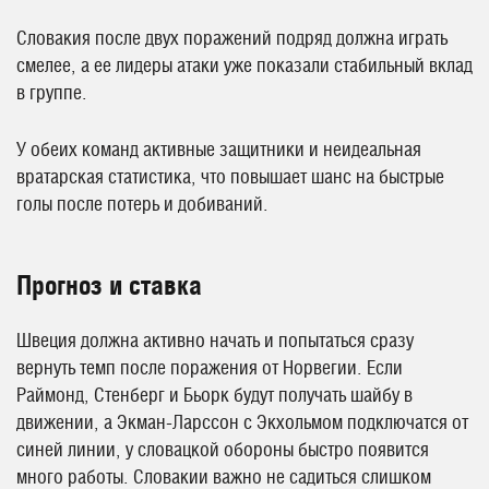
Словакия после двух поражений подряд должна играть
смелее, а ее лидеры атаки уже показали стабильный вклад
в группе.
У обеих команд активные защитники и неидеальная
вратарская статистика, что повышает шанс на быстрые
голы после потерь и добиваний.
Прогноз и ставка
Швеция должна активно начать и попытаться сразу
вернуть темп после поражения от Норвегии. Если
Раймонд, Стенберг и Бьорк будут получать шайбу в
движении, а Экман-Ларссон с Экхольмом подключатся от
синей линии, у словацкой обороны быстро появится
много работы. Словакии важно не садиться слишком