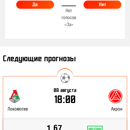
Да
Нет
Нет
голосов
«За»
Следующие прогнозы
08 августа
18:00
Локомотив
Акрон
1.67