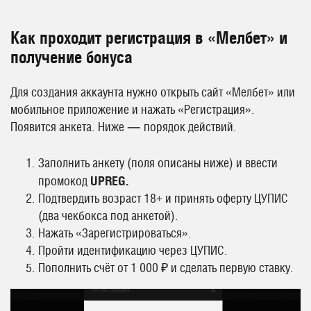
Как проходит регистрация в «Мелбет» и
получение бонуса
Для создания аккаунта нужно открыть сайт «Мелбет» или
мобильное приложение и нажать «Регистрация».
Появится анкета. Ниже — порядок действий.
Заполнить анкету (поля описаны ниже) и ввести
UPREG.
промокод
Подтвердить возраст 18+ и принять оферту ЦУПИС
(два чекбокса под анкетой).
Нажать «Зарегистрироваться».
Пройти идентификацию через ЦУПИС.
Пополнить счёт от 1 000 ₽ и сделать первую ставку.