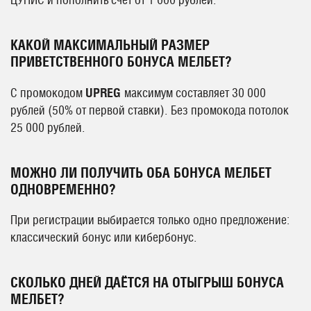
ЦУПИС и пополнить счёт от 1 000 рублей.
КАКОЙ МАКСИМАЛЬНЫЙ РАЗМЕР
ПРИВЕТСТВЕННОГО БОНУСА МЕЛБЕТ?
UPREG
С промокодом
максимум составляет 30 000
рублей (50% от первой ставки). Без промокода потолок
25 000 рублей.
МОЖНО ЛИ ПОЛУЧИТЬ ОБА БОНУСА МЕЛБЕТ
ОДНОВРЕМЕННО?
При регистрации выбирается только одно предложение:
классический бонус или кибербонус.
СКОЛЬКО ДНЕЙ ДАЁТСЯ НА ОТЫГРЫШ БОНУСА
МЕЛБЕТ?