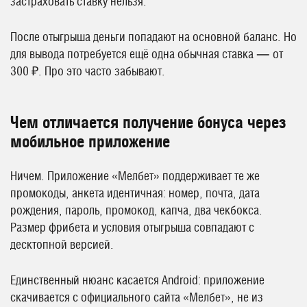
застраховать ставку нельзя.
После отыгрыша деньги попадают на основной баланс. Но
для вывода потребуется ещё одна обычная ставка — от
300 ₽. Про это часто забывают.
Чем отличается получение бонуса через
мобильное приложение
Ничем. Приложение «Мелбет» поддерживает те же
промокоды, анкета идентичная: номер, почта, дата
рождения, пароль, промокод, капча, два чекбокса.
Размер фрибета и условия отыгрыша совпадают с
десктопной версией.
Единственный нюанс касается Android: приложение
скачивается с официального сайта «Мелбет», не из