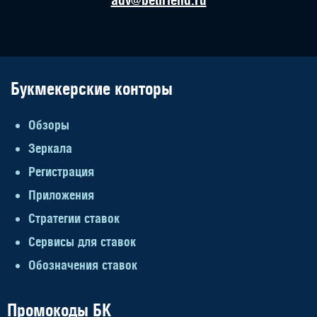
adv@betfriend.ru
Букмекерские конторы
Обзоры
Зеркала
Регистрация
Приложения
Стратегии ставок
Сервисы для ставок
Обозначения ставок
Промокоды БК