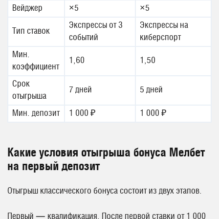
Вейджер
×5
×5
Экспрессы от 3
Экспрессы на
Тип ставок
событий
киберспорт
Мин.
1,60
1,50
коэффициент
Срок
7 дней
5 дней
отыгрыша
Мин. депозит
1 000 ₽
1 000 ₽
Какие условия отыгрыша бонуса Мелбет
на первый депозит
Отыгрыш классического бонуса состоит из двух этапов.
Первый — квалификация. После первой ставки от 1 000