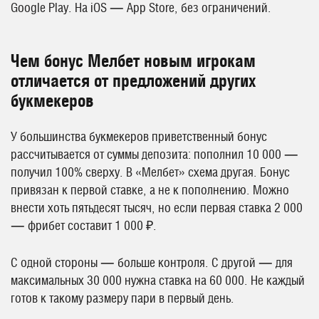
Google Play. На iOS — App Store, без ограничений.
Чем бонус Мелбет новым игрокам
отличается от предложений других
букмекеров
У большинства букмекеров приветственный бонус
рассчитывается от суммы депозита: пополнил 10 000 —
получил 100% сверху. В «Мелбет» схема другая. Бонус
привязан к первой ставке, а не к пополнению. Можно
внести хоть пятьдесят тысяч, но если первая ставка 2 000
— фрибет составит 1 000 ₽.
С одной стороны — больше контроля. С другой — для
максимальных 30 000 нужна ставка на 60 000. Не каждый
готов к такому размеру пари в первый день.