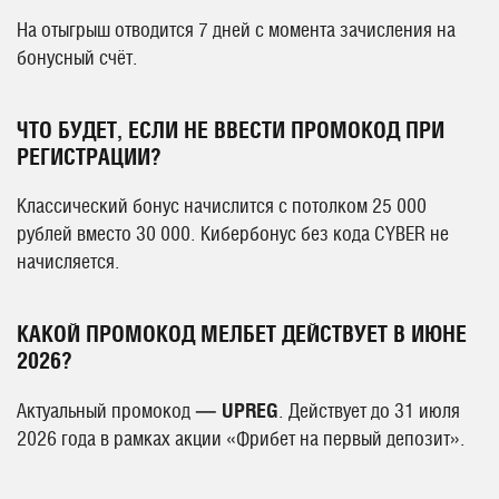
На отыгрыш отводится 7 дней с момента зачисления на
бонусный счёт.
ЧТО БУДЕТ, ЕСЛИ НЕ ВВЕСТИ ПРОМОКОД ПРИ
РЕГИСТРАЦИИ?
Классический бонус начислится с потолком 25 000
рублей вместо 30 000. Кибербонус без кода CYBER не
начисляется.
КАКОЙ ПРОМОКОД МЕЛБЕТ ДЕЙСТВУЕТ В ИЮНЕ
2026?
UPREG
Актуальный промокод —
. Действует до 31 июля
2026 года в рамках акции «Фрибет на первый депозит».