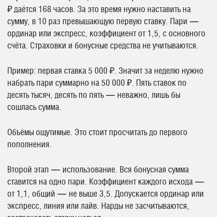
₽ даётся 168 часов. За это время нужно наставить на
сумму, в 10 раз превышающую первую ставку. Пари —
ординар или экспресс, коэффициент от 1,5, с основного
счёта. Страховки и бонусные средства не учитываются.
Пример: первая ставка 5 000 ₽. Значит за неделю нужно
набрать пари суммарно на 50 000 ₽. Пять ставок по
десять тысяч, десять по пять — неважно, лишь бы
сошлась сумма.
Объёмы ощутимые. Это стоит просчитать до первого
пополнения.
Второй этап — использование. Вся бонусная сумма
ставится на одно пари. Коэффициент каждого исхода —
от 1,1, общий — не выше 3,5. Допускается ординар или
экспресс, линия или лайв. Нарды не засчитываются,