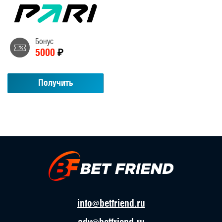
Бонус
5000
₽
Получить
info@betfriend.ru