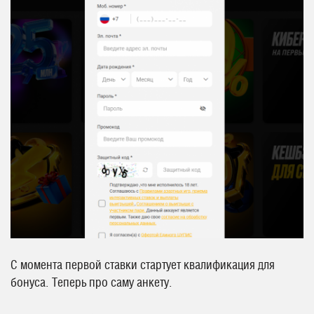
С момента первой ставки стартует квалификация для
бонуса. Теперь про саму анкету.