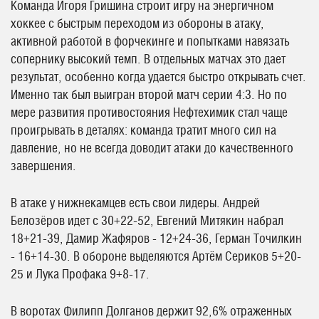
Команда Игоря Гришина строит игру на энергичном
хоккее с быстрым переходом из обороны в атаку,
активной работой в форчекинге и попытками навязать
сопернику высокий темп. В отдельных матчах это дает
результат, особенно когда удается быстро открывать счет.
Именно так был выигран второй матч серии 4:3. Но по
мере развития противостояния Нефтехимик стал чаще
проигрывать в деталях: команда тратит много сил на
давление, но не всегда доводит атаки до качественного
завершения.
В атаке у нижнекамцев есть свои лидеры. Андрей
Белозёров идет с 30+22-52, Евгений Митякин набрал
18+21-39, Дамир Жафяров - 12+24-36, Герман Точилкин
- 16+14-30. В обороне выделяются Артём Сериков 5+20-
25 и Лука Профака 9+8-17.
В воротах Филипп Долганов держит 92,6% отраженных