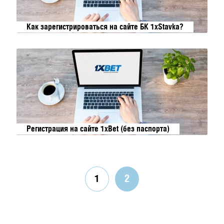
Как зарегистрироваться на сайте БК 1xStavka?
Регистрация на сайте 1xBet (без паспорта)
1
2