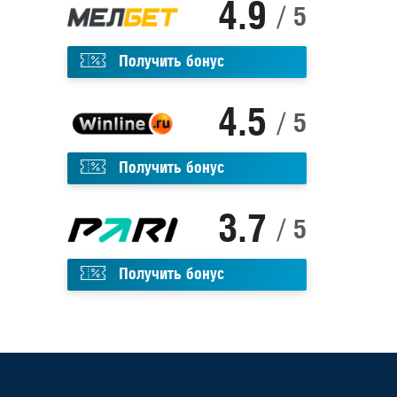
4.9
/ 5
Получить бонус
4.5
/ 5
Получить бонус
3.7
/ 5
Получить бонус