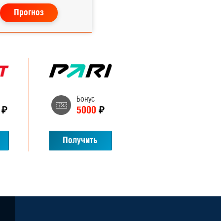
Прогноз
Бонус
0
₽
5000
₽
Получить