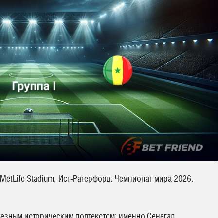
 MetLife Stadium, Ист-Ратерфорд. Чемпионат мира 2026.
ьезным историческим подтекстом: именно Сенегал