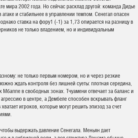
е мира 2002 года. Но сейчас расклад другой: команда Дидье
в атаке и стабильнее в управлении темпом. Сенегал опасен
днако ставка на фору1 (-1) за 1,73 опирается на разницу в
рников не только владением, но и индивидуальным
азному: не только первым номером, но и через резкие
 можно ждать контроля без лишней суеты: плотная середина,
 Мбаппе в свободных зонах. Тчуамени отвечает за баланс и
 агрессию в центре, а Дембеле способен вскрывать фланг
 хватает игроков, которые могут решить эпизод за счет
иями.
 чтобы выдержать давление Сенегала. Меньян дает