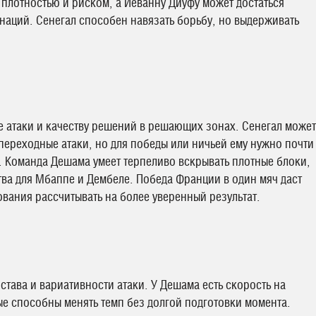
плотностью и риском, а Йеванну Диуфу может достаться
наций. Сенегал способен навязать борьбу, но выдерживать
не атаки и качеству решений в решающих зонах. Сенегал может
 переходные атаки, но для победы или ничьей ему нужно почти
 Команда Дешама умеет терпеливо вскрывать плотные блоки,
тва для Мбаппе и Дембеле. Победа Франции в один мяч даст
ования рассчитывать на более уверенный результат.
става и вариативности атаки. У Дешама есть скорость на
ые способны менять темп без долгой подготовки момента.