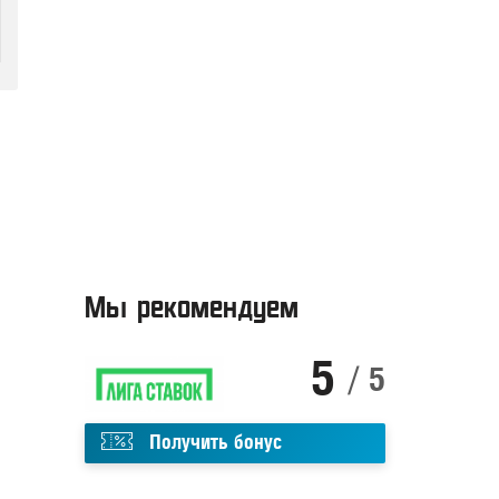
Мы рекомендуем
5
/ 5
Получить бонус