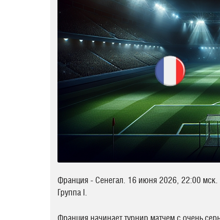
Франция - Сенегал. 16 июня 2026, 22:00 мск.
Группа I.
Франция начинает турнир матчем с очень сер